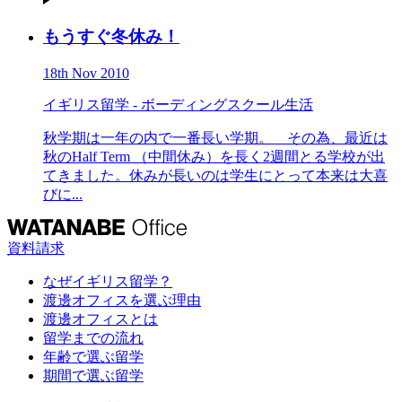
もうすぐ冬休み！
18th Nov 2010
イギリス留学 - ボーディングスクール生活
秋学期は一年の内で一番長い学期。 その為、最近は
秋のHalf Term （中間休み）を長く2週間とる学校が出
てきました。休みが長いのは学生にとって本来は大喜
びに...
資料請求
なぜイギリス留学？
渡邊オフィスを選ぶ理由
渡邊オフィスとは
留学までの流れ
年齢で選ぶ留学
期間で選ぶ留学