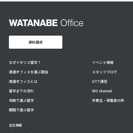
卒業生・保護者の声
会社情報
アクセス
プライバシーポリシー
資料請求
採用情報
WO OB・OG会
なぜイギリス留学？
イベント情報
渡邊オフィスを選ぶ理由
スタッフブログ
資料請求
渡邊オフィスとは
GTT通信
お問い合わせ：
03-3336-0591
(平日9:30-17:30)
留学までの流れ
WO channel
For UK Schools:
年齢で選ぶ留学
卒業生・保護者の声
Please contact
info@woffice.jp
for English information.
期間で選ぶ留学
会社情報