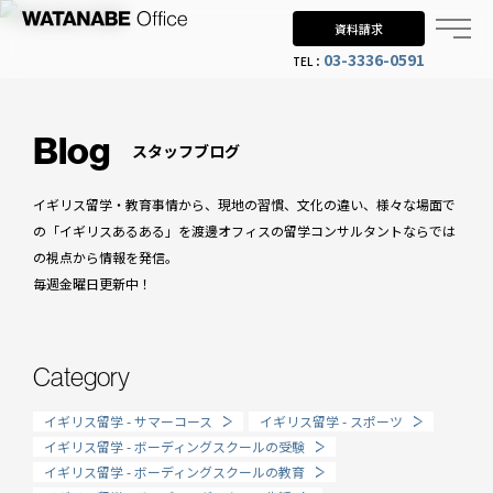
資料請求
03-3336-0591
TEL：
Why UK?
なぜイギリス留学？
Blog
スタッフブログ
Why WO?
イギリス留学・教育事情から、現地の習慣、文化の違い、様々な場面で
渡邊オフィスを選ぶ理由
の「イギリスあるある」を渡邊オフィスの留学コンサルタントならでは
の視点から情報を発信。
About us
毎週金曜日更新中！
渡邊オフィスとは
Planning
Category
留学までの流れ
イギリス留学 - サマーコース
イギリス留学 - スポーツ
When?
イギリス留学 - ボーディングスクールの受験
イギリス留学 - ボーディングスクールの教育
年齢で選ぶ留学