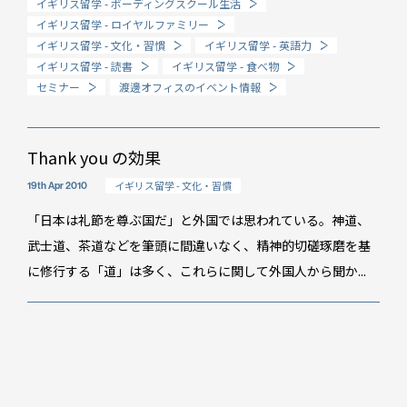
イギリス留学 - ボーディングスクール生活
イギリス留学 - ロイヤルファミリー
How long?
イギリス留学 - 文化・習慣
イギリス留学 - 英語力
期間で選ぶ留学
イギリス留学 - 読書
イギリス留学 - 食べ物
セミナー
渡邊オフィスのイベント情報
Thank you の効果
イギリス留学 - 文化・習慣
19th Apr 2010
「日本は礼節を尊ぶ国だ」と外国では思われている。神道、
武士道、茶道などを筆頭に間違いなく、精神的切磋琢磨を基
に修行する「道」は多く、これらに関して外国人から聞か...
イベント情報
スタッフブログ
GTT通信
WO channel