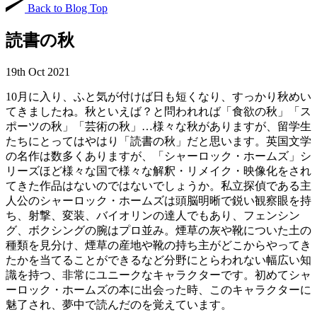
Back to Blog Top
読書の秋
19th Oct 2021
10月に入り、ふと気が付けば日も短くなり、すっかり秋めい
てきましたね。秋といえば？と問われれば「食欲の秋」「ス
ポーツの秋」「芸術の秋」…様々な秋がありますが、留学生
たちにとってはやはり「読書の秋」だと思います。英国文学
の名作は数多くありますが、「シャーロック・ホームズ」シ
リーズほど様々な国で様々な解釈・リメイク・映像化をされ
てきた作品はないのではないでしょうか。私立探偵である主
人公のシャーロック・ホームズは頭脳明晰で鋭い観察眼を持
ち、射撃、変装、バイオリンの達人でもあり、フェンシン
グ、ボクシングの腕はプロ並み。煙草の灰や靴についた土の
種類を見分け、煙草の産地や靴の持ち主がどこからやってき
たかを当てることができるなど分野にとらわれない幅広い知
識を持つ、非常にユニークなキャラクターです。初めてシャ
ーロック・ホームズの本に出会った時、このキャラクターに
魅了され、夢中で読んだのを覚えています。