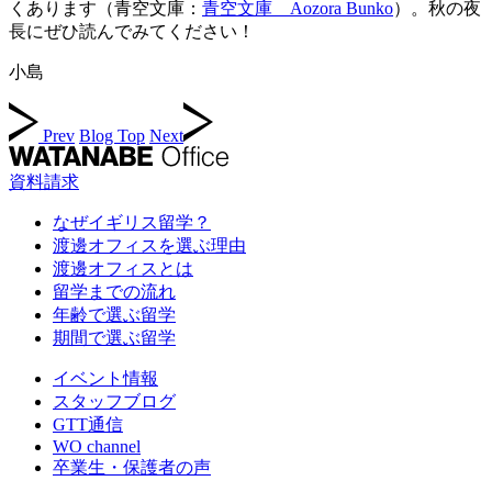
くあります（青空文庫：
青空文庫 Aozora Bunko
）。秋の夜
長にぜひ読んでみてください！
小島
Prev
Blog Top
Next
資料請求
なぜイギリス留学？
渡邊オフィスを選ぶ理由
渡邊オフィスとは
留学までの流れ
年齢で選ぶ留学
期間で選ぶ留学
イベント情報
スタッフブログ
GTT通信
WO channel
卒業生・保護者の声