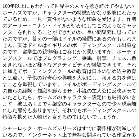
100年以上にもわたって世界中の人々を惹き続けてやまない
ホームズですが、キャラクターの特徴がかなり多岐にわたっ
ているため、一見一貫性がないような印象を受けます。作者
のアーサー・コナン・ドイルがいかにしてこのようなキャラ
クターを創作することができたのか。長い間疑問に思ってい
たのですが、答えの一部はドイルの経歴にあるのかもしれま
せん。実はドイルはイギリスのボーディングスクール出身な
のです。留学生の親御様はご存じかと思いますが、ボーディ
ングスクールではプログラミング、乗馬、射撃、チェス…数
えきれないほど様々なアクティビティが経験できます。それ
に加えてボーディングスクールの教育は日本の詰め込み教育
とは違い、子供の好奇心や興味を大切にし、考える力を伸ば
すことを重視しています。ドイルがボーディングスクールで
の自らの経験・知識を膨らませ、小説の主人公に反映させて
いたとしたら、ホームズのキャラクター設定にも納得がいき
ます。彼はあくまでも架空のキャラクターなので少々現実離
れした部分もありますが、それでもボーディングスクールの
特徴を携えた人物だと言えるのではないでしょうか。
シャーロック・ホームズシリーズはすでに著作権が消滅して
いるので、インターネット上で無料公開されている作品が多