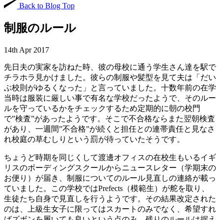
Back to Blog Top
制服のルール
14th Apr 2017
先日夫の実家を訪ねた時、彼の母校に通う学生さん達を駅で
チラホラ見かけました。彼らの制服や髪型を見て夫は「だい
ぶ校則がゆるくなった」と言っていました。十数年前の在学
当時は服装に厳しい事で有名な学校だったようで、そのルー
ルを守っているかをチェックするため定期的に朝の校門
で”検査”があったようです。そこで不合格ならまた翌朝検査
があり、一週間”不合格”が続くと担任との連帯責任と見なさ
れ校庭の草むしりという罰が待っていたそうです。
ちょうど時期を同じくして渡邊オフィスの在校生もいるイギ
リスのボーディングスクールからニュースレター（学期末の
お便り）が届き、制服についてのルール見直しの連絡が載っ
ていました。この学校ではPrefects（模範生）が舵を取り、
生徒たち自身で見直しを行うようです。その結果改定された
のは、上級生女子に限ってはスカートのみでなく、希望すれ
ばズボンを履いても良いという点のみ。残りのルールは据え