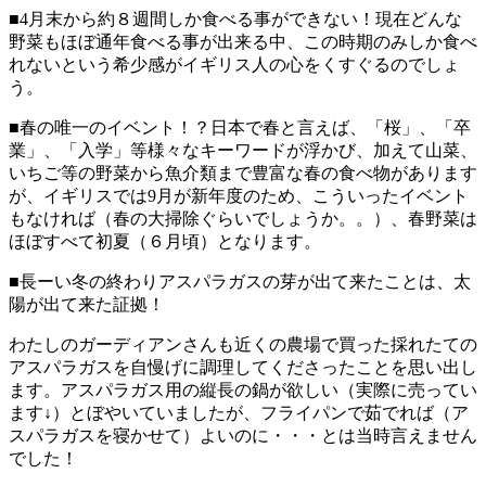
■4月末から約８週間しか食べる事ができない！現在どんな
野菜もほぼ通年食べる事が出来る中、この時期のみしか食べ
れないという希少感がイギリス人の心をくすぐるのでしょ
う。
■春の唯一のイベント！？日本で春と言えば、「桜」、「卒
業」、「入学」等様々なキーワードが浮かび、加えて山菜、
いちご等の野菜から魚介類まで豊富な春の食べ物があります
が、イギリスでは9月が新年度のため、こういったイベント
もなければ（春の大掃除ぐらいでしょうか。。）、春野菜は
ほぼすべて初夏（６月頃）となります。
■長ーい冬の終わりアスパラガスの芽が出て来たことは、太
陽が出て来た証拠！
わたしのガーディアンさんも近くの農場で買った採れたての
アスパラガスを自慢げに調理してくださったことを思い出し
ます。アスパラガス用の縦長の鍋が欲しい（実際に売ってい
ます↓）とぼやいていましたが、フライパンで茹でれば（ア
スパラガスを寝かせて）よいのに・・・とは当時言えません
でした！