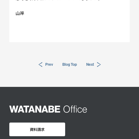
アクセス
プライバシーポリシー
山岸
採用情報
WO OB・OG会
資料請求
Prev
Blog Top
Next
お問い合わせ：
03-3336-0591
(平日9:30-17:30)
For UK Schools:
Please contact
info@woffice.jp
for English information.
資料請求