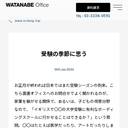
資料請求
03-3336-0591
TEL：
Back to Blog Top
Why UK?
なぜイギリス留学？
Why WO?
受験の季節に思う
渡邊オフィスを選ぶ理由
About us
19th Jan 2024
渡邊オフィスとは
お正月が終われば日本ではまた受験シーズンの到来。こ
Planning
ちら渡邊オフィスへのお問合せでよく聞かれるのが、
家業を継がせる関係で、あるいは、子どもの得意分野
留学までの流れ
なので、「イギリスで〇〇の大学受験に有利なボーディ
When?
ングスクールに行かせることはできるか？」という質
問。〇〇はたとえば医学だったり、アートだったりしま
年齢で選ぶ留学