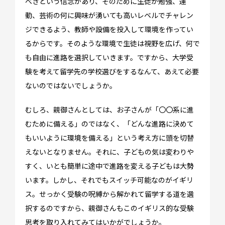
べきという信念があり、そのために生徒が勉強、運
動、芸術の何に興味が湧いても高いレベルでチャレン
ジできるよう、教師や設備を投入して環境を作ってい
るからです。そのような環境で生徒は視野を広げ、何で
も自由に進路を選択していきます。ですから、大学受
験を考えて留学先の学校選びをするなんて、あえて必要
ないのではないでしょうか。
むしろ、親御さんとしては、お子さんが「〇〇系に進
イベント情報
むために備える」のではなく、「どんな進路に決めて
スタッフブログ
もいいように環境を備える」という考え方に頭を切替
えないとなりません。それに、子どもの気は変わりや
GTT通信
すく、いとも簡単に途中で進路を変える子どもは大勢
WO channel
います。しかし、それでもスイッチ可能なのがイギリ
卒業生・保護者の声
ス。せっかく受験の呪縛から解かれて留学する道を選
択するのですから、親御さんもこのイギリス的な受験
会社情報
思考を取り入れてみてはいかがでしょうか。