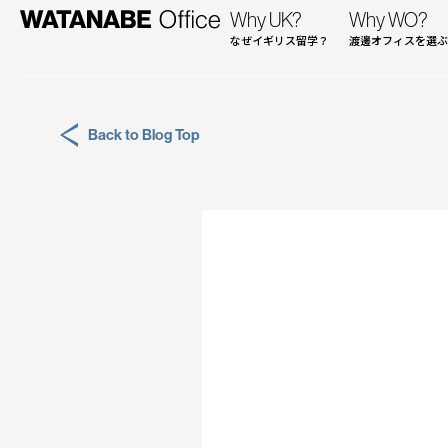
Why UK?
Why WO?
なぜイギリス留学？
渡邊オフィスを選ぶ
Back to Blog Top