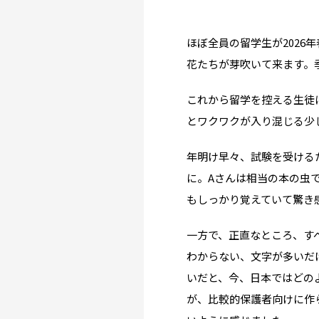
ほぼ全員の留学生が202
花たちが芽吹いて来ます。
これから留学を控える生徒
とワクワクが入り混じる少
年明け早々、試験を受ける
に。Aさんは相当の本の虫で
もしっかり覚えていて驚き
一方で、正直なところ、す
Why UK?
わからない、文字が多いだ
なぜイギリス留学？
いだと、今、日本ではどの
が、比較的保護者向けに作
Why WO?