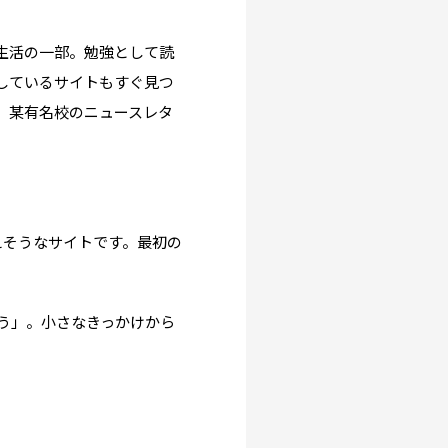
声
生活の一部。勉強として読
しているサイトもすぐ見つ
。某有名校のニュースレタ
えそうなサイトです。最初の
。
う」。小さなきっかけから
0591
(平日9:30-17:30)
ice.jp
for English information.