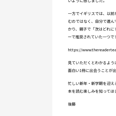
いように感じました。
渡邊オフィスを選ぶ
一方でイギリスでは、以前
About us
むのではなく、自分で進ん
かり、親子で「次はどれに
渡邊オフィスとは
ーで推奨されていた一つで
Planning
https://www.thereaderte
留学までの流れ
見ていただくとわかるよう
When?
面白い1冊に出会うことが
年齢で選ぶ留学
忙しい新年・新学期を迎え
本を読む楽しみを知ってほ
How long?
期間で選ぶ留学
後藤