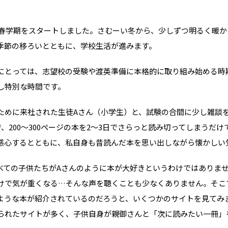
6年春学期をスタートしました。さむーい冬から、少しずつ明るく暖
季節の移ろいとともに、学校生活が進みます。
にとっては、志望校の受験や渡英準備に本格的に取り組み始める時
し特別な時間です。
ために来社された生徒Aさん（小学生）と、試験の合間に少し雑談
、200〜300ページの本を2〜3日でさらっと読み切ってしまうだ
感心するとともに、私自身も昔読んだ本を思い出しながら懐かしい
べての子供たちがAさんのように本が大好きというわけではありま
イベント情報
けで気が重くなる…そんな声を聴くことも少なくありません。そこ
スタッフブログ
ような本が紹介されているのだろうと、いくつかのサイトを見てみ
GTT通信
られたサイトが多く、子供自身が親御さんと「次に読みたい一冊」