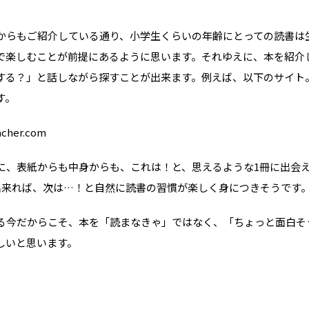
WO channel
理由
卒業生・保護者の
からもご紹介している通り、小学生くらいの年齢にとっての読書は
で楽しむことが前提にあるように思います。それゆえに、本を紹介
会社情報
する？」と話しながら探すことが出来ます。例えば、以下のサイト
アクセス
す。
プライバシーポリシー
acher.com
採用情報
WO OB・OG会
に、表紙からも中身からも、これは！と、思えるような1冊に出会
出来れば、次は…！と自然に読書の習慣が楽しく身につきそうです
資料請求
る今だからこそ、本を「読まなきゃ」ではなく、「ちょっと面白そ
お問い合わせ：
03-3336-
しいと思います。
For UK Schools:
Please contact
info@woff