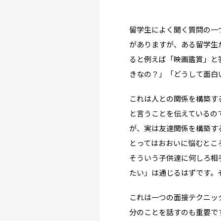
留学生によく聞く質問の一
がありますが、ある留学生
ると例えば「映画鑑賞」と
きなの？」「どうして面白
これは人との関係を構築す
と言うことを伝えているの
Why UK?
が、実は友達関係を構築す
なぜイギリス留学？
とってはおおいに悩むとこ
そういう子供達に何しろ相
Why WO?
たい」は通じるはずです。
渡邊オフィスを選ぶ
これは一つの面接テクニッ
About us
分のことを話すのも重要で