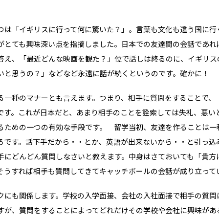
つは「イギリスに行って何に驚いた？」。言葉も文化も違う国に行
がとても興味深い点を指摘しました。日本での友達間の会話であれ
答え、「最近どんな映画を観た？」位で話しは終るのに、イギリス
いと思うの？」などなど永遠に話が続くというのです。確かに！
る一種のマナーとも言えます。つまり、相手に質問をすることで、
です。これが日本だと、あまり相手のことを詮索しては失礼、悪い
イベント情報
るための一つの有効な手段です。 留学当初、友達を作ることは一
スタッフブログ
ろです。話下手だから・・とか、英語が出来ないから・・と引っ
GTT通信
手にどんどん質問しなさいと教えます。中身はさておいても「貴方
WO channel
そうすれば相手も質問してきてキャッチボールの会話が成り立って
理由
卒業生・保護者の
クにも関係します。学校の入学面接、会社の入社面接で相手の質問
すが、質問をすることによってどれだけその学校や会社に興味があ
会社情報