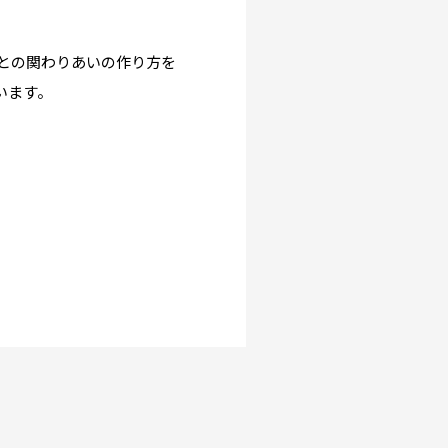
との関わりあいの作り方を
います。
0591
(平日9:30-17:30)
ice.jp
for English information.