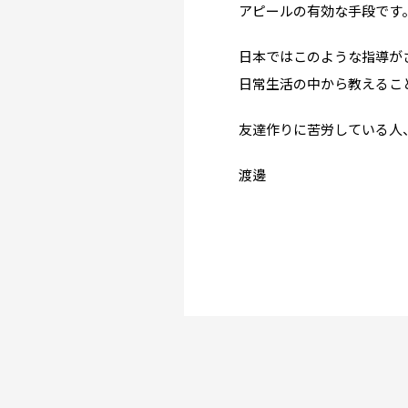
アピールの有効な手段です
渡邊オフィスとは
Planning
日本ではこのような指導が
日常生活の中から教えるこ
留学までの流れ
友達作りに苦労している人
When?
渡邊
年齢で選ぶ留学
How long?
期間で選ぶ留学