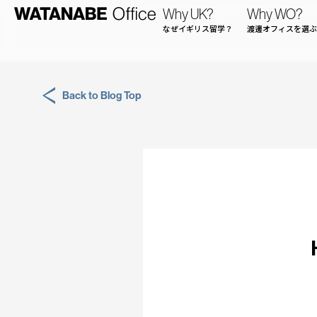
Why UK?
Why WO?
なぜイギリス留学？
渡邊オフィスを選ぶ
Back to Blog Top