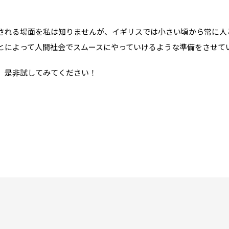
。
アクセス
プライバシーポリシー
される場面を私は知りませんが、イギリスでは小さい頃から常に人
採用情報
とによって人間社会でスムースにやっていけるような準備をさせて
WO OB・OG会
、是非試してみてください！
資料請求
お問い合わせ：
03-3336-
For UK Schools:
Please contact
info@woff