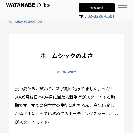
資料請求
03-3336-0591
TEL：
Back to Blog Top
Why UK?
なぜイギリス留学？
Why WO?
ホームシックのよさ
渡邊オフィスを選ぶ理由
About us
8th Sep 2017
渡邊オフィスとは
長い夏休みが終わり、新学期が始まりました。イギリ
Planning
スの9月は日本の4月に当たる新学年がスタートする時
期です。すでに留学中の生徒はもちろん、今年出発し
留学までの流れ
た留学生にとっては初めてのボーディングスクール生活
When?
がスタートします。
年齢で選ぶ留学