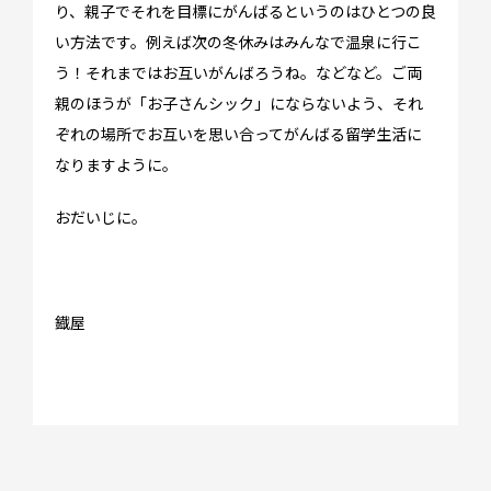
り、親子でそれを目標にがんばるというのはひとつの良
WO channel
い方法です。例えば次の冬休みはみんなで温泉に行こ
卒業生・保護者の声
う！それまではお互いがんばろうね。などなど。ご両
親のほうが「お子さんシック」にならないよう、それ
会社情報
ぞれの場所でお互いを思い合ってがんばる留学生活に
アクセス
なりますように。
プライバシーポリシー
おだいじに。
採用情報
WO OB・OG会
資料請求
鐡屋
お問い合わせ：
03-3336-0591
(平日9:30-17:30)
For UK Schools:
Please contact
info@woffice.jp
for English information.