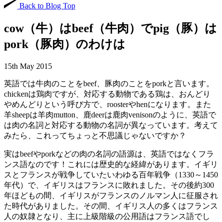
Back to Blog Top
cow（牛）はbeef（牛肉）でpig（豚）は
pork（豚肉）のわけは
15th May 2015
英語では牛肉のことをbeef、豚肉のことをporkと言います。
chickenは鶏肉ですが、対応する動物である鶏は、おんどり
やめんどりという呼び方で、roosterやhenになります。また
羊sheepは羊肉mutton、鹿deerは鹿肉venisonのように、英語で
は肉の名詞と対応する動物の名詞が異なっています。考えて
みたら、これってちょっと不思議じゃないですか？
実はbeefやporkなどの肉の名詞の語源は、英語ではなくフラ
ンス語なのです！これには歴史的な経緯があります。イギリ
スとフランスが戦争していたいわゆる百年戦争（1330～1450
年代）で、イギリスはフランスに敗れました。その後約300
年ほどもの間、イギリスがフランスのノルマン人に征服され
た時代がありました。その間、イギリス人の多くはフランス
人の奴隷となり、主に上級階級の公用語はフランス語でし