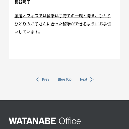
長谷明子
会社情報
アクセス
渡邊オフィスでは留学は子育ての一環と考え、ひとり
プライバシーポリシー
ひとりのお子さんに合った留学ができるようにお手伝
採用情報
いしています。
WO OB・OG会
資料請求
お問い合わせ：
03-3336-0591
(平日9:30-17:30)
For UK Schools:
Prev
Blog Top
Next
Please contact
info@woffice.jp
for English information.