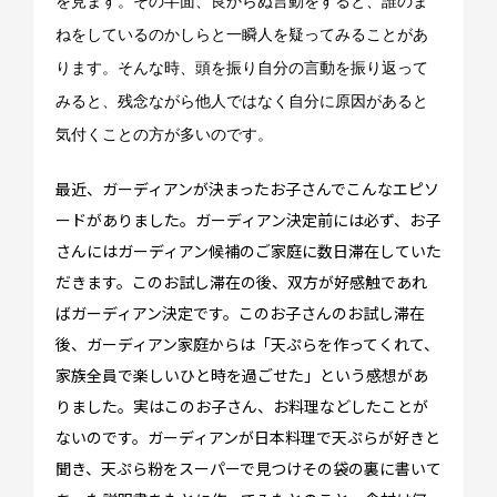
を見ます。その半面、良からぬ言動をすると、誰のま
ねをしているのかしらと一瞬人を疑ってみることがあ
How long?
ります。そんな時、頭を振り自分の言動を振り返って
期間で選ぶ留学
みると、残念ながら他人ではなく自分に原因があると
気付くことの方が多いのです。
最近、ガーディアンが決まったお子さんでこんなエピソ
ードがありました。ガーディアン決定前には必ず、お子
さんにはガーディアン候補のご家庭に数日滞在していた
だきます。このお試し滞在の後、双方が好感触であれ
ばガーディアン決定です。このお子さんのお試し滞在
後、ガーディアン家庭からは「天ぷらを作ってくれて、
家族全員で楽しいひと時を過ごせた」という感想があ
りました。実はこのお子さん、お料理などしたことが
ないのです。ガーディアンが日本料理で天ぷらが好きと
聞き、天ぷら粉をスーパーで見つけその袋の裏に書いて