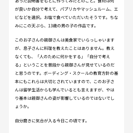
あった説明書をもとに作ってみたとのこと。食材は何
が良いか自分で考えて、パプリカやマッシュルーム、エ
ビなどを選択。お塩で食べていただいたそうです。ちな
みにこの天ぷら、13歳の男の子の作品です。
このお子さんの親御さんは美食家でいらっしゃいます
が、息子さんに料理を教えたことはありません。教え
なくても、「人のために何かをする」「自分で考え
る」ということを普段から親御さんが見せているのだ
と思うのです。ボーディング・スクールの教育方針の基
イベント情報
本にもこれらは大切とされていますので、このお子さ
んは留学生活からも学んでいるとも言えますが、やは
スタッフブログ
り基本は親御さんの姿が影響しているのではないでし
GTT通信
ょうか。
WO channel
自分磨きに気合が入る今日この頃です。
卒業生・保護者の声