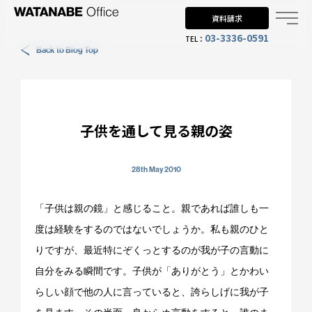
資料請求
03-3336-0591
TEL：
Back to Blog Top
Why UK?
なぜイギリス留学？
Why WO?
子供を通して見る親の姿
渡邊オフィスを選ぶ理由
About us
28th May 2010
渡邊オフィスとは
「子供は親の鏡」と感じること。親であれば誰しも一
Planning
度は経験をするのではないでしょうか。私も親のひと
留学までの流れ
りですが、最近特にぞくっとするのが我が子の言動に
自分をみる瞬間です。子供が「ありがとう」とかわい
When?
らしい顔で他の人に言っていると、誇らしげに我が子
年齢で選ぶ留学