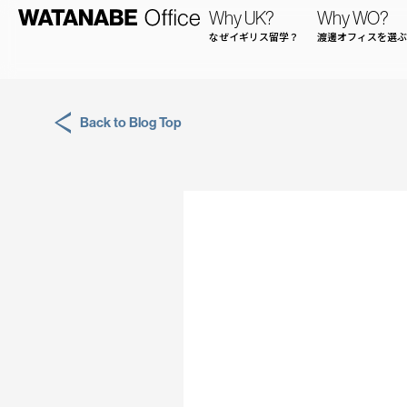
Why UK?
Why WO?
なぜイギリス留学？
渡邊オフィスを選ぶ
Back to Blog Top