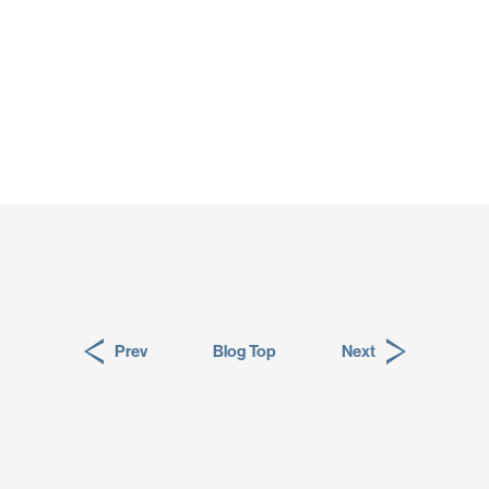
採用情報
WO OB・OG会
資料請求
お問い合わせ：
03-3336-
For UK Schools:
Please contact
info@woff
Prev
Blog Top
Next