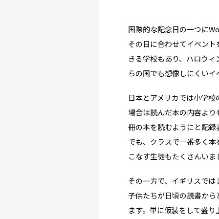
国際的な記念日の一つにWo
その日に合わせてイベント
きる学校もあり、ハロウィ
らの国でも想像しにくいイ
Why UK?
なぜイギリス留学？
日本とアメリカでは小学校
場合は読んだ本の内容より
Why WO?
冊の本を読むようにと記録
でも、クラスで一番多く本
渡邊オフィスを選ぶ
こなす生徒もたくさんいま
About us
その一方で、イギリスでは 読
渡邊オフィスとは
子供たちが日頃の読書から
ます。単に仮装をして盛り
Planning