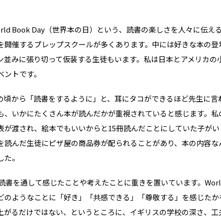
rld Book Day（世界本の日）という、読書の楽しさを人々に伝
を開催するプレップスクールが多くあります。中には好きな本の登
ン並みに張り切って仮装する生徒もいます。私は日本とアメリカの
ベントです。
イベント情報
スタッフブログ
の頃から「読書をするように」と、耳にタコができるほど先生に言
GTT通信
も、いかにたくさん本が読んだかが重視されていると感じます。私の
表が渡され、絵本でもいいからと15冊読んだことにしていた子がい
WO channel
を読んだ生徒にピザ屋の商品券が配られることがあり、本の内容な
理由
卒業生・保護者の
した。
会社情報
書を通して感じたことや考えたことに重きを置いています。World B
アクセス
どのようなことに「好き」「共感できる」「尊敬する」を感じたか
プライバシーポリシー
上がるだけではない、というところに、イギリスの学校の深さ、工