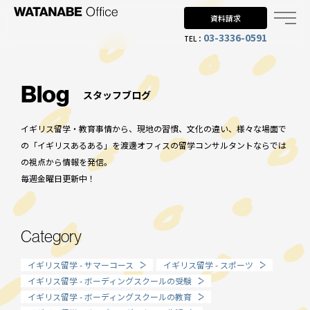
資料請求
03-3336-0591
TEL：
Why UK?
なぜイギリス留学？
Blog
スタッフブログ
Why WO?
イギリス留学・教育事情から、現地の習慣、文化の違い、様々な場面で
渡邊オフィスを選ぶ理由
の「イギリスあるある」を渡邊オフィスの留学コンサルタントならでは
の視点から情報を発信。
About us
毎週金曜日更新中！
渡邊オフィスとは
Planning
Category
留学までの流れ
イギリス留学 - サマーコース
イギリス留学 - スポーツ
When?
イギリス留学 - ボーディングスクールの受験
イギリス留学 - ボーディングスクールの教育
年齢で選ぶ留学