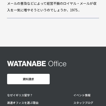
スタッフブログ
メールの普及などによって経営不振のロイヤル・メールが収
GTT通信
入を一気に増やそうというのでしょうか、1975...
WO channel
卒業生・保護者の声
会社情報
アクセス
プライバシーポリシー
採用情報
WO OB・OG会
資料請求
資料請求
お問い合わせ：
03-3336-0591
(平日9:30-17:30)
なぜイギリス留学？
イベント情報
For UK Schools:
渡邊オフィスを選ぶ理由
スタッフブログ
Please contact
info@woffice.jp
for English information.