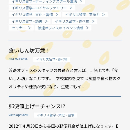
イギリス留学 - ボーディングスクール生活
イギリス留学 - ロイヤルファミリー
How long?
イギリス留学 - 文化・習慣
イギリス留学 - 英語力
期間で選ぶ留学
イギリス留学 - 読書
イギリス留学 - 食べ物
セミナー
渡邊オフィスのイベント情報
食いしん坊万歳！
イギリス留学 - 食べ物
31st Oct 2014
渡邊オフィスのスタッフの共通点と言えば。。皆とても「食
いしん坊」なことです。 学校案内を見ては食堂や食べ物のク
オリティや種類が気になり、生徒にもイ...
郵便値上げ＝チャンス!?
イギリス留学 - 文化・習慣
24th Apr 2012
イベント情報
2012年４月30日から英国の郵便料金が値上げになります。E