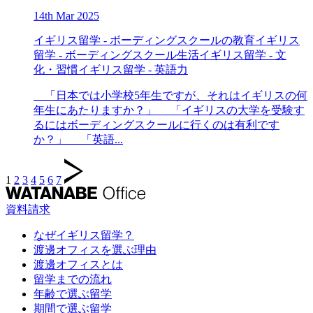
14th Mar 2025
イギリス留学 - ボーディングスクールの教育
イギリス
留学 - ボーディングスクール生活
イギリス留学 - 文
化・習慣
イギリス留学 - 英語力
「日本では小学校5年生ですが、それはイギリスの何
年生にあたりますか？」 「イギリスの大学を受験す
るにはボーディングスクールに行くのは有利です
か？」 「英語...
投
1
2
3
4
5
6
7
稿
資料請求
の
ペ
なぜイギリス留学？
渡邊オフィスを選ぶ理由
ー
渡邊オフィスとは
ジ
留学までの流れ
年齢で選ぶ留学
送
期間で選ぶ留学