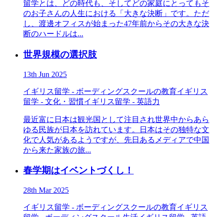
留学とは、どの時代も、そしてどの家庭にとってもそ
のお子さんの人生における「大きな決断」です。ただ
し、渡邊オフィスが始まった47年前からその大きな決
断のハードルは...
世界規模の選択肢
13th Jun 2025
イギリス留学 - ボーディングスクールの教育
イギリス
留学 - 文化・習慣
イギリス留学 - 英語力
最近富に日本は観光国として注目され世界中からあら
ゆる民族が日本を訪れています。日本はその独特な文
化で人気があるようですが、先日あるメディアで中国
から来た家族の旅...
春学期はイベントづくし！
28th Mar 2025
イギリス留学 - ボーディングスクールの教育
イギリス