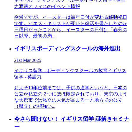
留学 - ボーディングスクール生活
イギリス留学 - 英語
力
渡邊オフィスのイベント情報
突然ですが、イースターは毎年日付が変わる移動祝日
です。イエス・キリストが死から復活を果たしたのが
日曜日だったことから、イースターの日付は「春分の
日以降、最初の満...
イギリスボーディングスクールの海外進出
21st Mar 2025
イギリス留学 - ボーディングスクールの教育
イギリス
留学 - 英語力
およそ10年位前までは、子供の進学というと、日本の
公立か私立の２つにほぼ限定されており、東京のよう
な大都市では私立の人気が高まる一方地方での公立
（県立）の根強い...
今さら聞けない！ イギリス留学 謎解きセミナ
ー