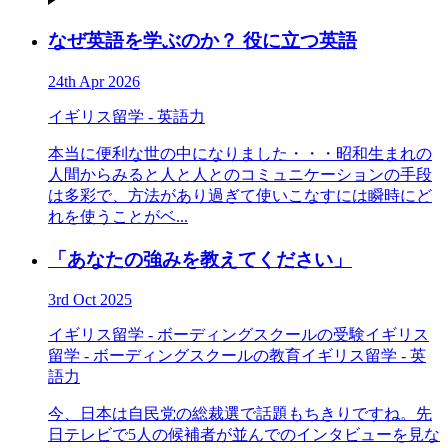
なぜ英語を学ぶのか？ 役に立つ英語
24th Apr 2026
イギリス留学 - 英語力
本当に便利な世の中になりました・・・昭和生まれの
人間からみると人と人とのコミュニケーションの手段
は多彩で、方法があり過ぎて使いこなすには瞬時にど
れを使うことがベ...
「あなたの強みを教えてください」
3rd Oct 2025
イギリス留学 - ボーディングスクールの受験
イギリス
留学 - ボーディングスクールの教育
イギリス留学 - 英
語力
今、日本は自民党の総裁選で話題もちきりですね。先
日テレビで5人の候補者が並んでのインタビューを見な