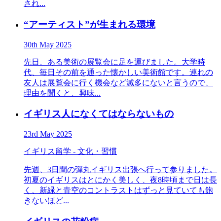
され...
“アーティスト”が生まれる環境
30th May 2025
先日、ある美術の展覧会に足を運びました。大学時
代、毎日その前を通った懐かしい美術館です。連れの
友人は展覧会に行く機会など滅多にないと言うので、
理由を聞くと、興味...
イギリス人になくてはならないもの
23rd May 2025
イギリス留学 - 文化・習慣
先週、3日間の弾丸イギリス出張へ行って参りました。
初夏のイギリスはとにかく美しく、夜8時頃まで日は長
く、新緑と青空のコントラストはずっと見ていても飽
きないほど...