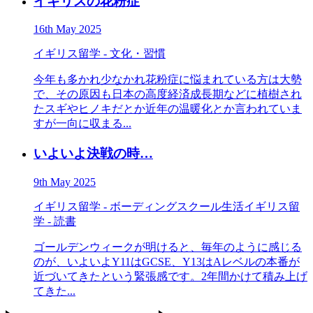
イギリスの花粉症
16th May 2025
イギリス留学 - 文化・習慣
今年も多かれ少なかれ花粉症に悩まれている方は大勢
で、その原因も日本の高度経済成長期などに植樹され
たスギやヒノキだとか近年の温暖化とか言われていま
すが一向に収まる...
いよいよ決戦の時…
9th May 2025
イギリス留学 - ボーディングスクール生活
イギリス留
学 - 読書
ゴールデンウィークが明けると、毎年のように感じる
のが、いよいよY11はGCSE、Y13はAレベルの本番が
近づいてきたという緊張感です。2年間かけて積み上げ
てきた...