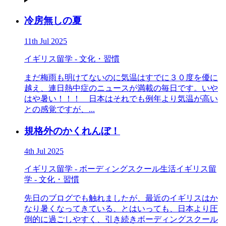
冷房無しの夏
11th Jul 2025
イギリス留学 - 文化・習慣
まだ梅雨も明けてないのに気温はすでに３０度を優に
越え、連日熱中症のニュースが満載の毎日です。いや
はや暑い！！！ 日本はそれでも例年より気温が高い
との感覚ですが、...
規格外のかくれんぼ！
4th Jul 2025
イギリス留学 - ボーディングスクール生活
イギリス留
学 - 文化・習慣
先日のブログでも触れましたが、最近のイギリスはか
なり暑くなってきている、とはいっても、日本より圧
倒的に過ごしやすく、引き続きボーディングスクール