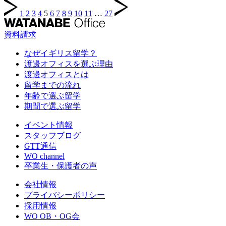
投
1
2
3
4
5
6
7
8
9
10
11
…
27
稿
資料請求
の
ペ
なぜイギリス留学？
渡邊オフィスを選ぶ理由
ー
渡邊オフィスとは
ジ
留学までの流れ
年齢で選ぶ留学
送
期間で選ぶ留学
り
イベント情報
スタッフブログ
GTT通信
WO channel
卒業生・保護者の声
会社情報
プライバシーポリシー
採用情報
WO OB・OG会