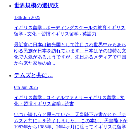
世界規模の選択肢
13th Jun 2025
イギリス留学 - ボーディングスクールの教育
イギリス
留学 - 文化・習慣
イギリス留学 - 英語力
最近富に日本は観光国として注目され世界中からあら
ゆる民族が日本を訪れています。日本はその独特な文
化で人気があるようですが、先日あるメディアで中国
から来た家族の旅...
テムズと共に…
6th Jun 2025
イギリス留学 - ロイヤルファミリー
イギリス留学 - 文
化・習慣
イギリス留学 - 読書
いつか読もうと思っていた、天皇陛下が書かれた『テ
ムズと共に』を読了しました。 この本は、天皇陛下が
1983年から1985年、2年4ヶ月に渡ってイギリスに留学