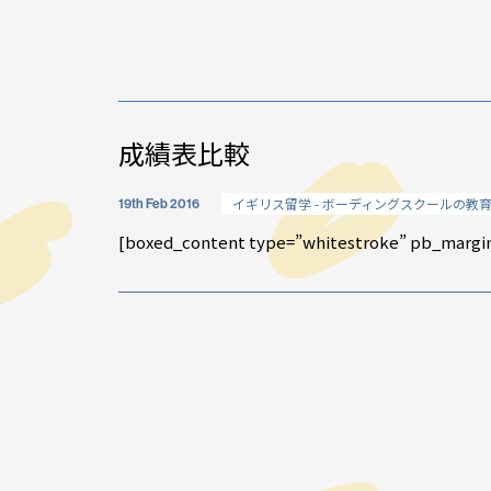
イベント情報
成績表比較
スタッフブログ
イギリス留学 - ボーディングスクールの教
19th Feb 2016
GTT通信
[boxed_content type=”whitestroke” pb_margin
WO channel
理由
卒業生・保護者の
会社情報
アクセス
プライバシーポリシー
採用情報