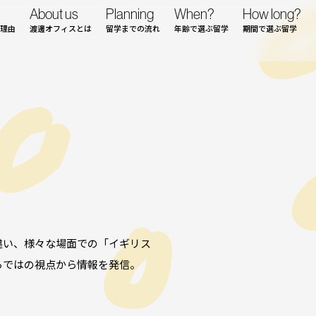
About us
Planning
When?
How long?
理由
渡邊オフィスとは
留学までの流れ
年齢で選ぶ留学
期間で選ぶ留学
違い、様々な場面での「イギリス
らではの視点から情報を発信。