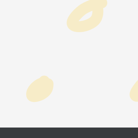
WO OB・OG会
資料請求
お問い合わせ：
03-3336-
For UK Schools:
Please contact
info@woff