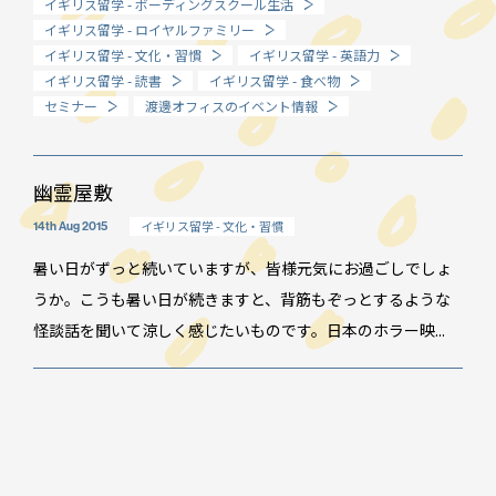
イギリス留学 - ボーディングスクール生活
イギリス留学 - ロイヤルファミリー
How long?
イギリス留学 - 文化・習慣
イギリス留学 - 英語力
期間で選ぶ留学
イギリス留学 - 読書
イギリス留学 - 食べ物
セミナー
渡邊オフィスのイベント情報
幽霊屋敷
イギリス留学 - 文化・習慣
14th Aug 2015
暑い日がずっと続いていますが、皆様元気にお過ごしでしょ
うか。こうも暑い日が続きますと、背筋もぞっとするような
怪談話を聞いて涼しく感じたいものです。日本のホラー映...
イベント情報
スタッフブログ
GTT通信
WO channel