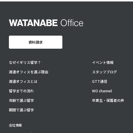
卒業生・保護者の声
会社情報
アクセス
プライバシーポリシー
資料請求
採用情報
WO OB・OG会
なぜイギリス留学？
イベント情報
渡邊オフィスを選ぶ理由
スタッフブログ
資料請求
渡邊オフィスとは
GTT通信
お問い合わせ：
03-3336-0591
(平日9:30-17:30)
留学までの流れ
WO channel
For UK Schools:
年齢で選ぶ留学
卒業生・保護者の声
Please contact
info@woffice.jp
for English information.
期間で選ぶ留学
会社情報