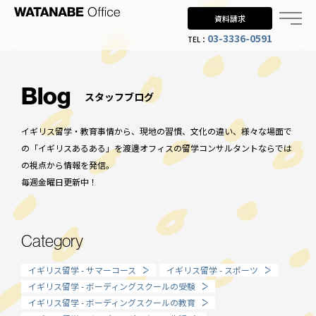
資料請求
03-3336-0591
TEL：
Why UK?
なぜイギリス留学？
Blog
スタッフブログ
Why WO?
イギリス留学・教育事情から、現地の習慣、文化の違い、様々な場面で
渡邊オフィスを選ぶ理由
の「イギリスあるある」を渡邊オフィスの留学コンサルタントならでは
の視点から情報を発信。
About us
毎週金曜日更新中！
渡邊オフィスとは
Planning
Category
留学までの流れ
イギリス留学 - サマーコース
イギリス留学 - スポーツ
When?
イギリス留学 - ボーディングスクールの受験
イギリス留学 - ボーディングスクールの教育
年齢で選ぶ留学