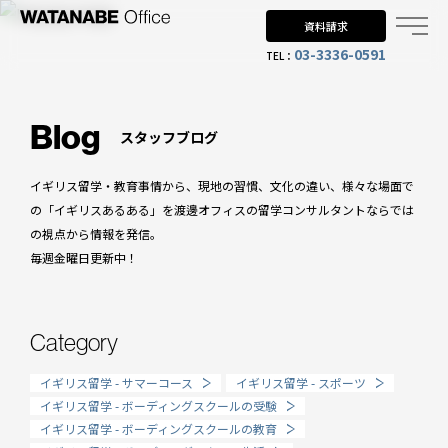
資料請求
03-3336-0591
TEL：
Why UK?
なぜイギリス留学？
Blog
スタッフブログ
Why WO?
イギリス留学・教育事情から、現地の習慣、文化の違い、様々な場面で
渡邊オフィスを選ぶ理由
の「イギリスあるある」を渡邊オフィスの留学コンサルタントならでは
の視点から情報を発信。
About us
毎週金曜日更新中！
渡邊オフィスとは
Planning
Category
留学までの流れ
イギリス留学 - サマーコース
イギリス留学 - スポーツ
When?
イギリス留学 - ボーディングスクールの受験
イギリス留学 - ボーディングスクールの教育
年齢で選ぶ留学