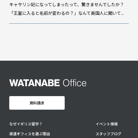
スタッフブログ
キャサリン妃になってしまったって、驚きませんでしたか？
GTT通信
「王室に入ると名前が変わるの？」なんて英国人に聞いて...
WO channel
卒業生・保護者の声
会社情報
アクセス
プライバシーポリシー
採用情報
WO OB・OG会
資料請求
資料請求
お問い合わせ：
03-3336-0591
(平日9:30-17:30)
なぜイギリス留学？
イベント情報
For UK Schools:
渡邊オフィスを選ぶ理由
スタッフブログ
Please contact
info@woffice.jp
for English information.