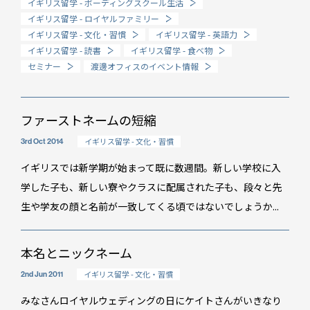
イギリス留学 - ボーディングスクール生活
イギリス留学 - ロイヤルファミリー
How long?
イギリス留学 - 文化・習慣
イギリス留学 - 英語力
期間で選ぶ留学
イギリス留学 - 読書
イギリス留学 - 食べ物
セミナー
渡邊オフィスのイベント情報
ファーストネームの短縮
イギリス留学 - 文化・習慣
3rd Oct 2014
イギリスでは新学期が始まって既に数週間。新しい学校に入
学した子も、新しい寮やクラスに配属された子も、段々と先
生や学友の顔と名前が一致してくる頃ではないでしょうか...
本名とニックネーム
イギリス留学 - 文化・習慣
2nd Jun 2011
イベント情報
みなさんロイヤルウェディングの日にケイトさんがいきなり