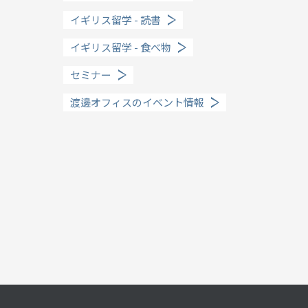
留学までの流れ
イギリス留学 - 読書
When?
イギリス留学 - 食べ物
年齢で選ぶ留学
セミナー
渡邊オフィスのイベント情報
How long?
期間で選ぶ留学