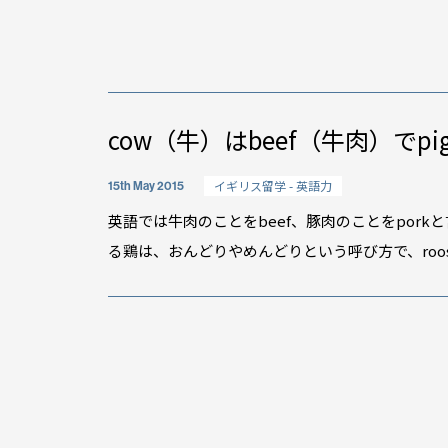
イベント情報
cow（牛）はbeef（牛肉）でp
スタッフブログ
イギリス留学 - 英語力
15th May 2015
GTT通信
英語では牛肉のことをbeef、豚肉のことをporkと
WO channel
る鶏は、おんどりやめんどりという呼び方で、rooste
理由
卒業生・保護者の
会社情報
アクセス
プライバシーポリシー
採用情報