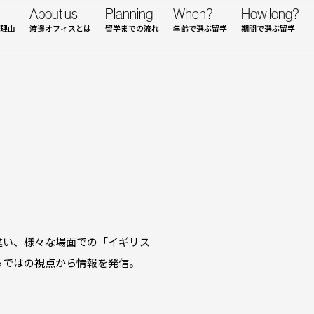
About us
Planning
When?
How long?
理由
渡邊オフィスとは
留学までの流れ
年齢で選ぶ留学
期間で選ぶ留学
違い、様々な場面での「イギリス
らではの視点から情報を発信。