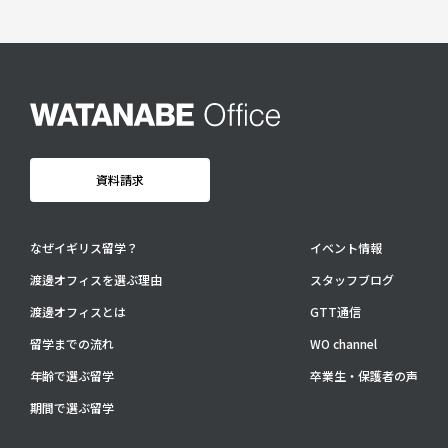
卒業生・保護者の声
会社情報
アクセス
プライバシーポリシー
採用情報
資料請求
WO OB・OG会
なぜイギリス留学？
イベント情報
資料請求
渡邊オフィスを選ぶ理由
スタッフブログ
渡邊オフィスとは
GTT通信
お問い合わせ：
03-3336-0591
(平日9:30-17:30)
留学までの流れ
WO channel
For UK Schools:
Please contact
info@woffice.jp
for English information.
年齢で選ぶ留学
卒業生・保護者の声
期間で選ぶ留学