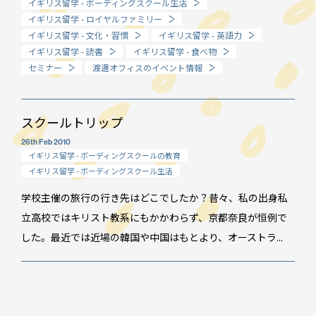
イギリス留学 - ボーディングスクール生活
イギリス留学 - ロイヤルファミリー
How long?
イギリス留学 - 文化・習慣
イギリス留学 - 英語力
期間で選ぶ留学
イギリス留学 - 読書
イギリス留学 - 食べ物
セミナー
渡邊オフィスのイベント情報
スクールトリップ
26th Feb 2010
イギリス留学 - ボーディングスクールの教育
イギリス留学 - ボーディングスクール生活
学校主催の旅行の行き先はどこでしたか？昔々、私の出身私
立高校ではキリスト教系にもかかわらず、京都奈良が恒例で
した。最近では近場の韓国や中国はもとより、オーストラ...
イベント情報
スタッフブログ
GTT通信
WO channel