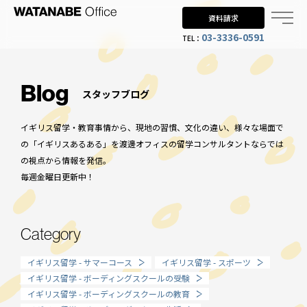
資料請求
03-3336-0591
TEL：
Why UK?
なぜイギリス留学？
Blog
スタッフブログ
Why WO?
イギリス留学・教育事情から、現地の習慣、文化の違い、様々な場面で
渡邊オフィスを選ぶ理由
の「イギリスあるある」を渡邊オフィスの留学コンサルタントならでは
の視点から情報を発信。
About us
毎週金曜日更新中！
渡邊オフィスとは
Planning
Category
留学までの流れ
イギリス留学 - サマーコース
イギリス留学 - スポーツ
When?
イギリス留学 - ボーディングスクールの受験
イギリス留学 - ボーディングスクールの教育
年齢で選ぶ留学