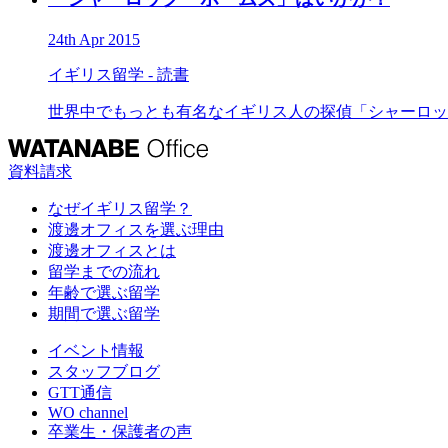
24th Apr 2015
イギリス留学 - 読書
世界中でもっとも有名なイギリス人の探偵「シャーロック・
資料請求
なぜイギリス留学？
渡邊オフィスを選ぶ理由
渡邊オフィスとは
留学までの流れ
年齢で選ぶ留学
期間で選ぶ留学
イベント情報
スタッフブログ
GTT通信
WO channel
卒業生・保護者の声