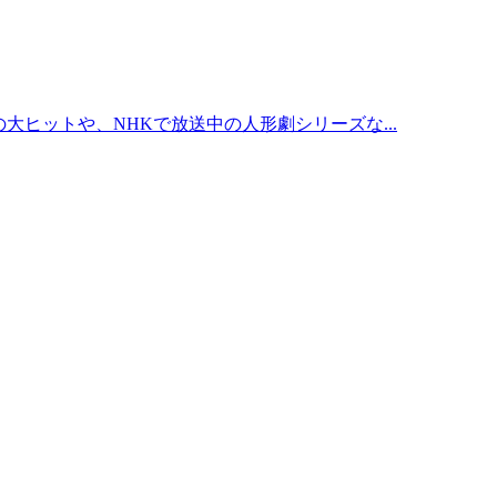
大ヒットや、NHKで放送中の人形劇シリーズな...