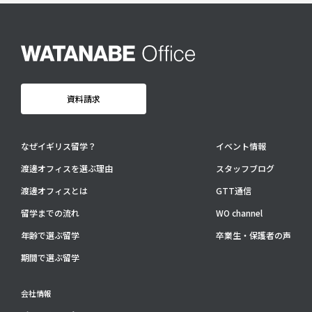
卒業生・保護者の声
会社情報
アクセス
プライバシーポリシー
資料請求
採用情報
WO OB・OG会
なぜイギリス留学？
イベント情報
渡邊オフィスを選ぶ理由
スタッフブログ
資料請求
渡邊オフィスとは
GTT通信
お問い合わせ：
03-3336-0591
(平日9:30-17:30)
留学までの流れ
WO channel
For UK Schools:
年齢で選ぶ留学
卒業生・保護者の声
Please contact
info@woffice.jp
for English information.
期間で選ぶ留学
会社情報