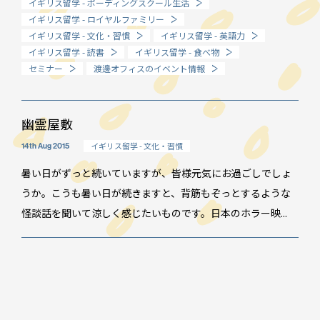
イギリス留学 - ボーディングスクール生活
イギリス留学 - ロイヤルファミリー
How long?
イギリス留学 - 文化・習慣
イギリス留学 - 英語力
期間で選ぶ留学
イギリス留学 - 読書
イギリス留学 - 食べ物
セミナー
渡邊オフィスのイベント情報
幽霊屋敷
イギリス留学 - 文化・習慣
14th Aug 2015
暑い日がずっと続いていますが、皆様元気にお過ごしでしょ
うか。こうも暑い日が続きますと、背筋もぞっとするような
怪談話を聞いて涼しく感じたいものです。日本のホラー映...
イベント情報
スタッフブログ
GTT通信
WO channel