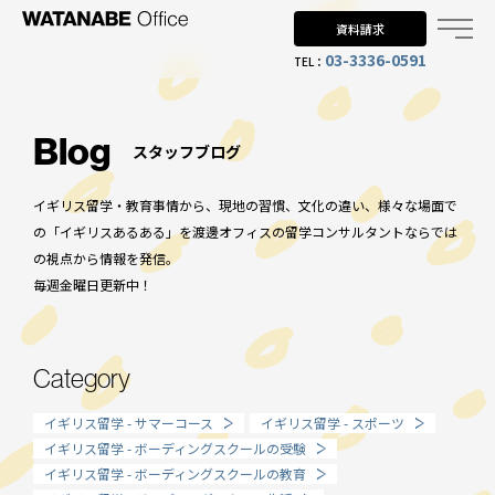
資料請求
03-3336-0591
TEL：
Why UK?
なぜイギリス留学？
Blog
スタッフブログ
Why WO?
イギリス留学・教育事情から、現地の習慣、文化の違い、様々な場面で
渡邊オフィスを選ぶ理由
の「イギリスあるある」を渡邊オフィスの留学コンサルタントならでは
の視点から情報を発信。
About us
毎週金曜日更新中！
渡邊オフィスとは
Planning
Category
留学までの流れ
イギリス留学 - サマーコース
イギリス留学 - スポーツ
When?
イギリス留学 - ボーディングスクールの受験
イギリス留学 - ボーディングスクールの教育
年齢で選ぶ留学