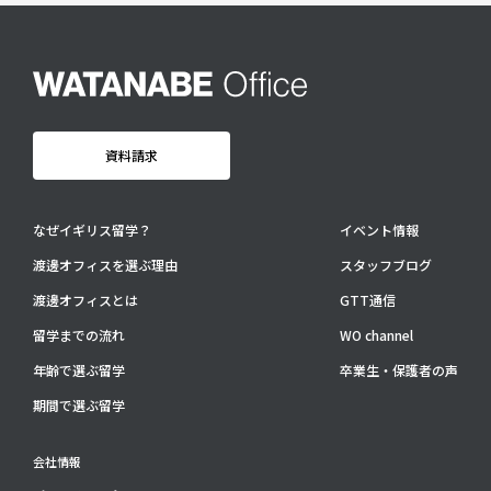
卒業生・保護者の声
会社情報
アクセス
プライバシーポリシー
資料請求
採用情報
WO OB・OG会
なぜイギリス留学？
イベント情報
渡邊オフィスを選ぶ理由
スタッフブログ
資料請求
渡邊オフィスとは
GTT通信
お問い合わせ：
03-3336-0591
(平日9:30-17:30)
留学までの流れ
WO channel
For UK Schools:
年齢で選ぶ留学
卒業生・保護者の声
Please contact
info@woffice.jp
for English information.
期間で選ぶ留学
会社情報