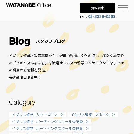
資料請求
03-3336-0591
TEL：
Why UK?
なぜイギリス留学？
Blog
スタッフブログ
Why WO?
イギリス留学・教育事情から、現地の習慣、文化の違い、様々な場面で
渡邊オフィスを選ぶ理由
の「イギリスあるある」を渡邊オフィスの留学コンサルタントならでは
の視点から情報を発信。
About us
毎週金曜日更新中！
渡邊オフィスとは
Planning
Category
留学までの流れ
イギリス留学 - サマーコース
イギリス留学 - スポーツ
When?
イギリス留学 - ボーディングスクールの受験
イギリス留学 - ボーディングスクールの教育
年齢で選ぶ留学