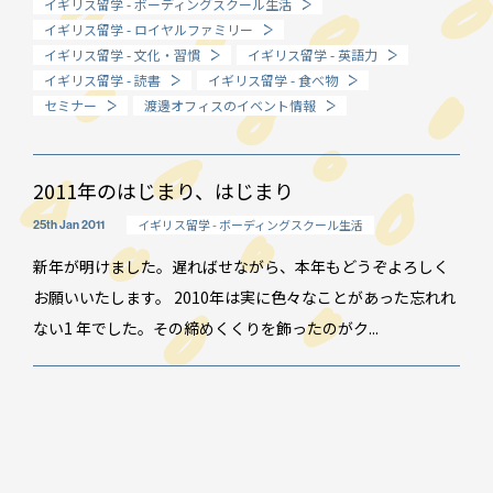
イギリス留学 - ボーディングスクール生活
イギリス留学 - ロイヤルファミリー
How long?
イギリス留学 - 文化・習慣
イギリス留学 - 英語力
期間で選ぶ留学
イギリス留学 - 読書
イギリス留学 - 食べ物
セミナー
渡邊オフィスのイベント情報
2011年のはじまり、はじまり
イギリス留学 - ボーディングスクール生活
25th Jan 2011
新年が明けました。遅ればせながら、本年もどうぞよろしく
お願いいたします。 2010年は実に色々なことがあった忘れれ
ない1 年でした。その締めくくりを飾ったのがク...
イベント情報
スタッフブログ
GTT通信
WO channel