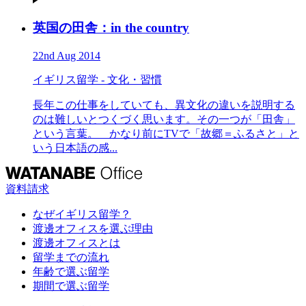
英国の田舎：in the country
22nd Aug 2014
イギリス留学 - 文化・習慣
長年この仕事をしていても、異文化の違いを説明する
のは難しいとつくづく思います。その一つが「田舎」
という言葉。 かなり前にTVで「故郷＝ふるさと」と
いう日本語の感...
資料請求
なぜイギリス留学？
渡邊オフィスを選ぶ理由
渡邊オフィスとは
留学までの流れ
年齢で選ぶ留学
期間で選ぶ留学