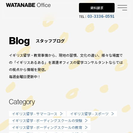
資料請求
03-3336-0591
TEL：
Why UK?
なぜイギリス留学？
Blog
スタッフブログ
Why WO?
イギリス留学・教育事情から、現地の習慣、文化の違い、様々な場面で
渡邊オフィスを選ぶ理由
の「イギリスあるある」を渡邊オフィスの留学コンサルタントならでは
の視点から情報を発信。
About us
毎週金曜日更新中！
渡邊オフィスとは
Planning
Category
留学までの流れ
イギリス留学 - サマーコース
イギリス留学 - スポーツ
When?
イギリス留学 - ボーディングスクールの受験
イギリス留学 - ボーディングスクールの教育
年齢で選ぶ留学