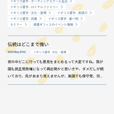
イギリス留学 - ボーディングスクール生活
イギリス留学 - ロイヤルファミリー
How long?
イギリス留学 - 文化・習慣
イギリス留学 - 英語力
期間で選ぶ留学
イギリス留学 - 読書
イギリス留学 - 食べ物
セミナー
渡邊オフィスのイベント情報
伝統はどこまで強い
イギリス留学 - 文化・習慣
20th May 2010
世の中どこに行っても意見をまとめるって大変ですね。我が
国も民主党政権になって再出発かと思いきや、ダメだしが続
いており、先があまり見えませんが、英国でも保守党、労...
イベント情報
スタッフブログ
GTT通信
WO channel