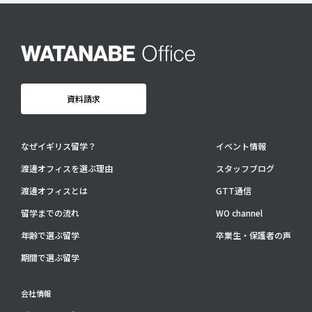
卒業生・保護者の声
会社情報
アクセス
プライバシーポリシー
資料請求
採用情報
WO OB・OG会
なぜイギリス留学？
イベント情報
渡邊オフィスを選ぶ理由
スタッフブログ
資料請求
渡邊オフィスとは
GTT通信
お問い合わせ：
03-3336-0591
(平日9:30-17:30)
留学までの流れ
WO channel
For UK Schools:
年齢で選ぶ留学
卒業生・保護者の声
Please contact
info@woffice.jp
for English information.
期間で選ぶ留学
会社情報