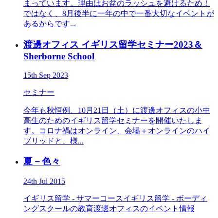
まっています。理由はお盆のラッシュを避けるため！
ではなく、8月後半に一年の中で一番大切なイベントが
あるからです...
渡邊オフィス イギリス留学セミナー2023＆
Sherborne School
15th Sep 2023
セミナー
今年も秋恒例、10月21日（土）に渡邊オフィスの小中
高生のためのイギリス留学セミナーを開催いたしま
す。コロナ禍はオンライン、会場＋オンラインのハイ
ブリッドと、様...
夏－色々
24th Jul 2015
イギリス留学 - サマーコース
イギリス留学 - ボーディ
ングスクールの教育
渡邊オフィスのイベント情報