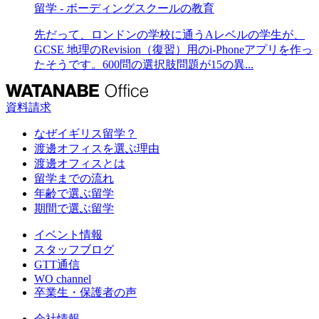
留学 - ボーディングスクールの教育
先だって、ロンドンの学校に通うAレベルの学生が、
GCSE 地理のRevision（復習）用のi-Phoneアプリを作っ
たそうです。600問の選択肢問題が15の異...
資料請求
なぜイギリス留学？
渡邊オフィスを選ぶ理由
渡邊オフィスとは
留学までの流れ
年齢で選ぶ留学
期間で選ぶ留学
イベント情報
スタッフブログ
GTT通信
WO channel
卒業生・保護者の声
会社情報