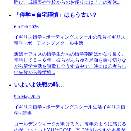
呼び、成績表や学校からのお便りには「この春休...
「停学＝自宅謹慎」はもう古い？
6th Feb 2026
イギリス留学 - ボーディングスクールの教育
イギリス
留学 - ボーディングスクール生活
渡邊オフィスの留学生たちの留学期間はかなり長く、
平均して５～６年。彼らがあらゆる局面を乗り切りな
がら留学生活を謳歌し全うする中で、時には若者らし
い失敗から停学処...
いよいよ決戦の時…
9th May 2025
イギリス留学 - ボーディングスクール生活
イギリス留
学 - 読書
ゴールデンウィークが明けると、毎年のように感じる
のが、いよいよY11はGCSE、Y13はAレベルの本番が