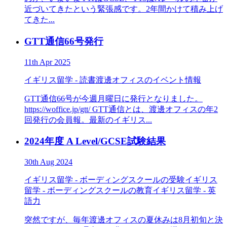
近づいてきたという緊張感です。2年間かけて積み上げ
てきた...
GTT通信66号発行
11th Apr 2025
イギリス留学 - 読書
渡邊オフィスのイベント情報
GTT通信66号が今週月曜日に発行となりました。
https://woffice.jp/gtt/ GTT通信とは、渡邊オフィスの年2
回発行の会員報。最新のイギリス...
2024年度 A Level/GCSE試験結果
30th Aug 2024
イギリス留学 - ボーディングスクールの受験
イギリス
留学 - ボーディングスクールの教育
イギリス留学 - 英
語力
突然ですが、毎年渡邊オフィスの夏休みは8月初旬と決