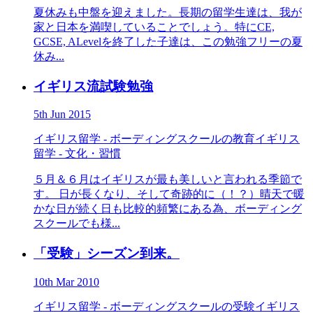
夏休みも中盤を迎えました。長期の留学生達は、我が
家と日本を満喫していることでしょう。特にCE,
GCSE, ALevelを終了した子達は、この勉強フリーの夏
休み...
イギリス流試験勉強
5th Jun 2015
イギリス留学 - ボーディングスクールの教育
イギリス
留学 - 文化・習慣
５月＆６月はイギリスが最も美しいと言われる季節で
す。 日が長くなり、そして奇跡的に（！？）晴天で暖
かな日が続く日も比較的頻繁にある為、ボーディング
スクールでも様...
「受験」シーズン到来。
10th Mar 2010
イギリス留学 - ボーディングスクールの受験
イギリス