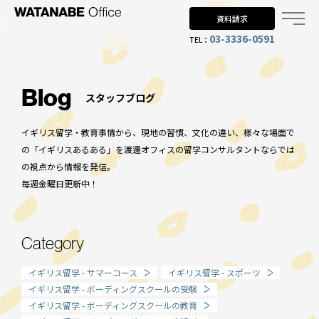
資料請求
03-3336-0591
TEL：
Why UK?
なぜイギリス留学？
Blog
スタッフブログ
Why WO?
イギリス留学・教育事情から、現地の習慣、文化の違い、様々な場面で
渡邊オフィスを選ぶ理由
の「イギリスあるある」を渡邊オフィスの留学コンサルタントならでは
の視点から情報を発信。
About us
毎週金曜日更新中！
渡邊オフィスとは
Planning
Category
留学までの流れ
イギリス留学 - サマーコース
イギリス留学 - スポーツ
When?
イギリス留学 - ボーディングスクールの受験
イギリス留学 - ボーディングスクールの教育
年齢で選ぶ留学