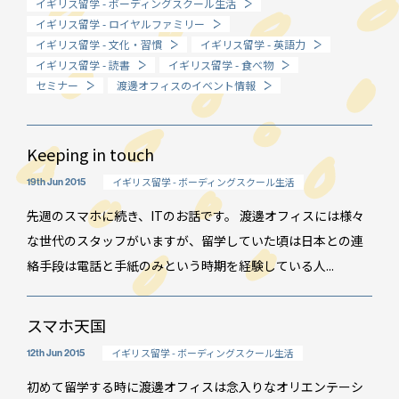
イギリス留学 - ボーディングスクール生活
イギリス留学 - ロイヤルファミリー
How long?
イギリス留学 - 文化・習慣
イギリス留学 - 英語力
期間で選ぶ留学
イギリス留学 - 読書
イギリス留学 - 食べ物
セミナー
渡邊オフィスのイベント情報
Keeping in touch
イギリス留学 - ボーディングスクール生活
19th Jun 2015
先週のスマホに続き、ITのお話です。 渡邊オフィスには様々
な世代のスタッフがいますが、留学していた頃は日本との連
絡手段は電話と手紙のみという時期を経験している人...
スマホ天国
イギリス留学 - ボーディングスクール生活
12th Jun 2015
イベント情報
初めて留学する時に渡邊オフィスは念入りなオリエンテーシ