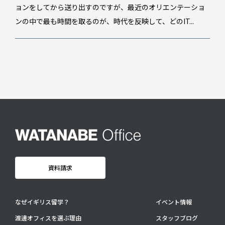
スタッフブログ
ョンをしてから送り出すのですが、最近のオリエンテーショ
GTT通信
ンの中で最も時間を取るのが、時代を反映して、どのIT...
WO channel
卒業生・保護者の声
会社情報
アクセス
プライバシーポリシー
採用情報
WO OB・OG会
資料請求
資料請求
お問い合わせ：
03-3336-0591
(平日9:30-17:30)
なぜイギリス留学？
イベント情報
For UK Schools:
渡邊オフィスを選ぶ理由
スタッフブログ
Please contact
info@woffice.jp
for English information.