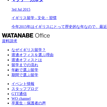
3rd Jul 2015
イギリス留学 - 文化・習慣
今年2015年はイギリスにとって歴史的な年なので、最
資料請求
なぜイギリス留学？
渡邊オフィスを選ぶ理由
渡邊オフィスとは
留学までの流れ
年齢で選ぶ留学
期間で選ぶ留学
イベント情報
スタッフブログ
GTT通信
WO channel
卒業生・保護者の声