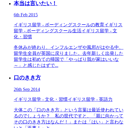
本当は言いたい！
6th Feb 2015
イギリス留学 - ボーディングスクールの教育
イギリス
留学 - ボーディングスクール生活
イギリス留学 - 文
化・習慣
冬休みが終わり、インフルエンザや風邪がはやる中、
留学生全員が英国に戻りました。去年新しく出発した
留学生は初めての帰国で「やっぱり我が家はいいな
～」と感じたはずで...
口のきき方
26th Sep 2014
イギリス留学 - 文化・習慣
イギリス留学 - 英語力
大体この「口のきき方」という言葉は最近使われてい
るのでしょうか？ 私の世代ですと、「親に向かって
その口のきき方はなんだ！」または「はい」と言わな
いと「返事！」と...