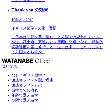
Thank you の効果
19th Apr 2010
イギリス留学 - 文化・習慣
「日本は礼節を尊ぶ国だ」と外国では思われている。
神道、武士道、茶道などを筆頭に間違いなく、精神的
切磋琢磨を基に修行する「道」は多く、これらに関し
て外国人から聞か...
資料請求
なぜイギリス留学？
渡邊オフィスを選ぶ理由
渡邊オフィスとは
留学までの流れ
年齢で選ぶ留学
期間で選ぶ留学