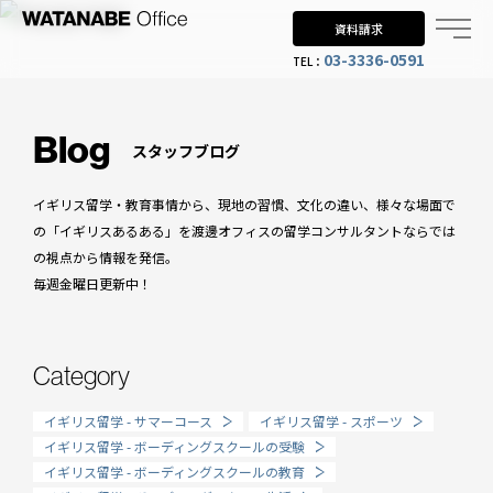
資料請求
03-3336-0591
TEL：
Why UK?
なぜイギリス留学？
Blog
スタッフブログ
Why WO?
イギリス留学・教育事情から、現地の習慣、文化の違い、様々な場面で
渡邊オフィスを選ぶ理由
の「イギリスあるある」を渡邊オフィスの留学コンサルタントならでは
の視点から情報を発信。
About us
毎週金曜日更新中！
渡邊オフィスとは
Planning
Category
留学までの流れ
イギリス留学 - サマーコース
イギリス留学 - スポーツ
When?
イギリス留学 - ボーディングスクールの受験
イギリス留学 - ボーディングスクールの教育
年齢で選ぶ留学