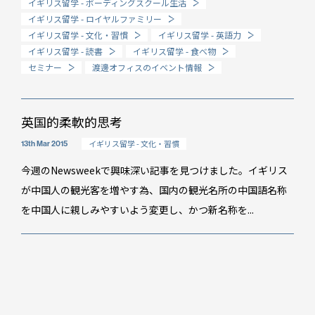
イギリス留学 - ボーディングスクール生活
イギリス留学 - ロイヤルファミリー
How long?
イギリス留学 - 文化・習慣
イギリス留学 - 英語力
期間で選ぶ留学
イギリス留学 - 読書
イギリス留学 - 食べ物
セミナー
渡邊オフィスのイベント情報
英国的柔軟的思考
イギリス留学 - 文化・習慣
13th Mar 2015
今週のNewsweekで興味深い記事を見つけました。イギリス
が中国人の観光客を増やす為、国内の観光名所の中国語名称
を中国人に親しみやすいよう変更し、かつ新名称を...
イベント情報
スタッフブログ
GTT通信
WO channel