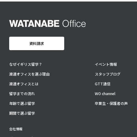
卒業生・保護者の声
会社情報
アクセス
プライバシーポリシー
資料請求
採用情報
WO OB・OG会
なぜイギリス留学？
イベント情報
渡邊オフィスを選ぶ理由
スタッフブログ
資料請求
渡邊オフィスとは
GTT通信
お問い合わせ：
03-3336-0591
(平日9:30-17:30)
留学までの流れ
WO channel
For UK Schools:
年齢で選ぶ留学
卒業生・保護者の声
Please contact
info@woffice.jp
for English information.
期間で選ぶ留学
会社情報