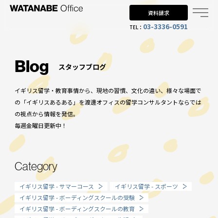
資料請求
03-3336-0591
TEL：
Why UK?
なぜイギリス留学？
Blog
スタッフブログ
Why WO?
イギリス留学・教育事情から、現地の習慣、文化の違い、様々な場面で
渡邊オフィスを選ぶ理由
の「イギリスあるある」を渡邊オフィスの留学コンサルタントならでは
の視点から情報を発信。
About us
毎週金曜日更新中！
渡邊オフィスとは
Planning
Category
留学までの流れ
イギリス留学 - サマーコース
イギリス留学 - スポーツ
When?
イギリス留学 - ボーディングスクールの受験
イギリス留学 - ボーディングスクールの教育
年齢で選ぶ留学