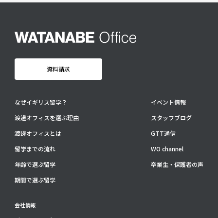
卒業生・保護者の声
会社情報
アクセス
プライバシーポリシー
資料請求
採用情報
WO OB・OG会
なぜイギリス留学？
イベント情報
渡邊オフィスを選ぶ理由
スタッフブログ
資料請求
渡邊オフィスとは
GTT通信
お問い合わせ：
03-3336-0591
(平日9:30-17:30)
留学までの流れ
WO channel
For UK Schools:
年齢で選ぶ留学
卒業生・保護者の声
Please contact
info@woffice.jp
for English information.
期間で選ぶ留学
会社情報