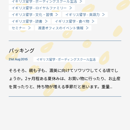
イギリス留学 - ボーディングスクール生活
イギリス留学 - ロイヤルファミリー
How long?
イギリス留学 - 文化・習慣
イギリス留学 - 英語力
期間で選ぶ留学
イギリス留学 - 読書
イギリス留学 - 食べ物
セミナー
渡邊オフィスのイベント情報
パッキング
イギリス留学 - ボーディングスクール生活
21st Aug 2015
そろそろ、親も子も、渡英に向けてソワソワしてくる頃でし
ょうか。2ヶ月程ある夏休みは、お買い物に行ったり、お土産
を買ったりと、持ち物が増える季節だと思います。重量...
イベント情報
スタッフブログ
GTT通信
WO channel