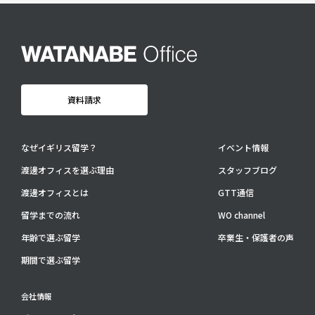
卒業生・保護者の声
会社情報
アクセス
プライバシーポリシー
資料請求
採用情報
WO OB・OG会
なぜイギリス留学？
イベント情報
渡邊オフィスを選ぶ理由
スタッフブログ
資料請求
渡邊オフィスとは
GTT通信
お問い合わせ：
03-3336-0591
(平日9:30-17:30)
留学までの流れ
WO channel
For UK Schools:
年齢で選ぶ留学
卒業生・保護者の声
Please contact
info@woffice.jp
for English information.
期間で選ぶ留学
会社情報