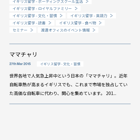
イギリス留学 - ボーディングスクール生活
イギリス留学 - ロイヤルファミリー
How long?
イギリス留学 - 文化・習慣
イギリス留学 - 英語力
期間で選ぶ留学
イギリス留学 - 読書
イギリス留学 - 食べ物
セミナー
渡邊オフィスのイベント情報
ママチャリ
イギリス留学 - 文化・習慣
27th Mar 2015
世界各地で人気急上昇中という日本の「ママチャリ」。近年
自転車熱が高まるイギリスでも、これまで市場を独占してい
た高価な自転車に代わり、関心を集めています。 201...
イベント情報
スタッフブログ
GTT通信
WO channel