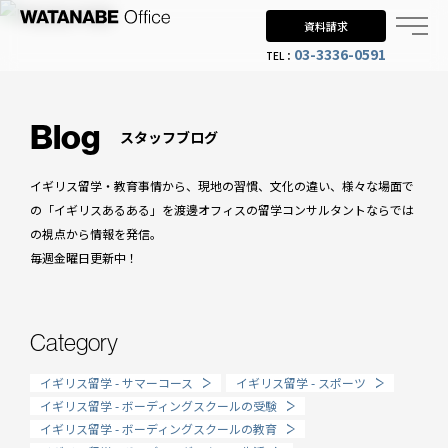
資料請求
03-3336-0591
TEL：
Why UK?
なぜイギリス留学？
Blog
スタッフブログ
Why WO?
イギリス留学・教育事情から、現地の習慣、文化の違い、様々な場面で
渡邊オフィスを選ぶ理由
の「イギリスあるある」を渡邊オフィスの留学コンサルタントならでは
の視点から情報を発信。
About us
毎週金曜日更新中！
渡邊オフィスとは
Planning
Category
留学までの流れ
イギリス留学 - サマーコース
イギリス留学 - スポーツ
When?
イギリス留学 - ボーディングスクールの受験
イギリス留学 - ボーディングスクールの教育
年齢で選ぶ留学