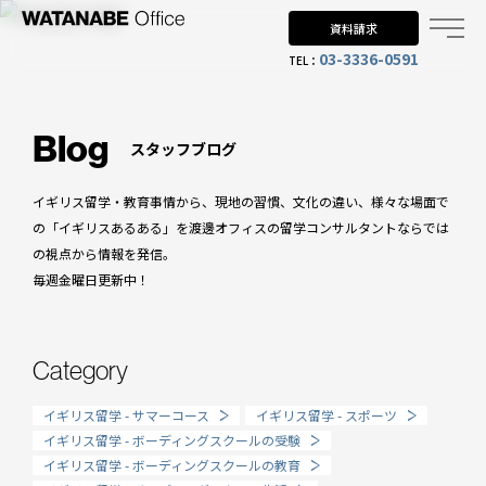
資料請求
03-3336-0591
TEL：
Why UK?
なぜイギリス留学？
Blog
スタッフブログ
Why WO?
イギリス留学・教育事情から、現地の習慣、文化の違い、様々な場面で
渡邊オフィスを選ぶ理由
の「イギリスあるある」を渡邊オフィスの留学コンサルタントならでは
の視点から情報を発信。
About us
毎週金曜日更新中！
渡邊オフィスとは
Planning
Category
留学までの流れ
イギリス留学 - サマーコース
イギリス留学 - スポーツ
When?
イギリス留学 - ボーディングスクールの受験
イギリス留学 - ボーディングスクールの教育
年齢で選ぶ留学