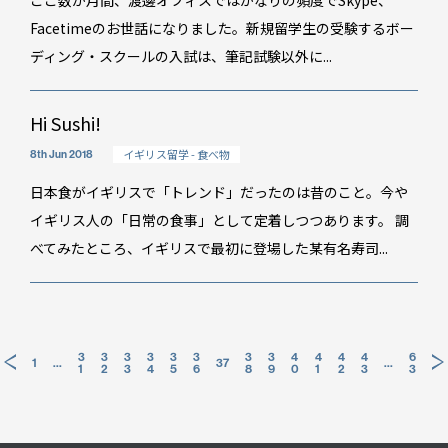
ここ数か月間、渡邊オフィスではかなりの頻度でSkype、
Facetimeのお世話になりました。新規留学生の受験するボー
ディング・スクールの入試は、筆記試験以外に...
Hi Sushi!
イギリス留学 - 食べ物
8th Jun 2018
日本食がイギリスで「トレンド」だったのは昔のこと。今や
イギリス人の「日常の食事」として定着しつつあります。 調
べてみたところ、イギリスで最初に登場した某有名寿司...
投
3
3
3
3
3
3
3
3
4
4
4
4
6
1
…
37
…
1
2
3
4
5
6
8
9
0
1
2
3
3
稿
の
ペ