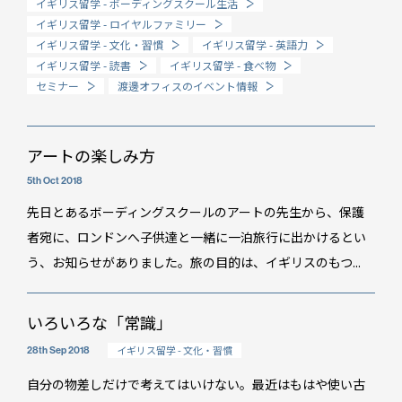
イギリス留学 - ボーディングスクール生活
イギリス留学 - ロイヤルファミリー
How long?
イギリス留学 - 文化・習慣
イギリス留学 - 英語力
期間で選ぶ留学
イギリス留学 - 読書
イギリス留学 - 食べ物
セミナー
渡邊オフィスのイベント情報
アートの楽しみ方
5th Oct 2018
先日とあるボーディングスクールのアートの先生から、保護
者宛に、ロンドンへ子供達と一緒に一泊旅行に出かけるとい
う、お知らせがありました。旅の目的は、イギリスのもつ...
いろいろな「常識」
イギリス留学 - 文化・習慣
28th Sep 2018
自分の物差しだけで考えてはいけない。最近はもはや使い古