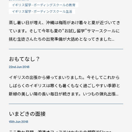
卒業生・保護者の声
イギリス留学 - ボーディングスクールの教育
イギリス留学 - ボーディングスクール生活
会社情報
蒸し暑い日が増え、沖縄は梅雨があけ着々と夏が近づいてき
アクセス
ています。そして今年も夏の“お試し留学”サマースクールに
プライバシーポリシー
挑む生徒さんたちの出発準備が大詰めとなってきました...
採用情報
WO OB・OG会
おもてなし？
22nd Jun 2018
資料請求
イギリスの出張から帰ってまいりました。今そしてこれから
しばらくのイギリスは寒くも暑くもなく過ごしやすい季節と
お問い合わせ：
03-3336-0591
(平日9:30-17:30)
新緑の美しい陽の長い毎日が続きます。いつもの弾丸出張...
For UK Schools:
Please contact
info@woffice.jp
for English information.
いまどきの面接
15th Jun 2018