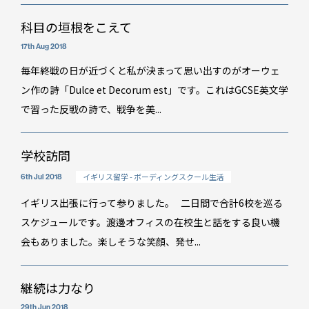
科目の垣根をこえて
17th Aug 2018
毎年終戦の日が近づくと私が決まって思い出すのがオーウェ
ン作の詩「Dulce et Decorum est」です。これはGCSE英文学
で習った反戦の詩で、戦争を美...
学校訪問
イギリス留学 - ボーディングスクール生活
6th Jul 2018
イギリス出張に行って参りました。 二日間で合計6校を巡る
イベント情報
スケジュールです。渡邊オフィスの在校生と話をする良い機
会もありました。楽しそうな笑顔、発せ...
スタッフブログ
GTT通信
継続は力なり
WO channel
29th Jun 2018