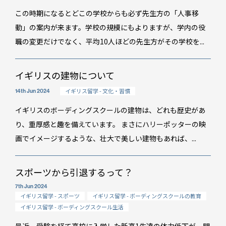
スタッフブログ
この時期になるとどこの学校からも必ず先生方の「人事移
GTT通信
動」の案内が来ます。学校の規模にもよりますが、学内の役
WO channel
職の変更だけでなく、平均10人ほどの先生方がその学校を...
卒業生・保護者の声
イギリスの建物について
会社情報
イギリス留学 - 文化・習慣
アクセス
14th Jun 2024
プライバシーポリシー
イギリスのボーディングスクールの建物は、どれも歴史があ
り、重厚感と趣を備えています。 まさにハリーポッターの映
採用情報
画でイメージするような、壮大で美しい建物もあれば、...
WO OB・OG会
スポーツから引退するって？
資料請求
7th Jun 2024
イギリス留学 - スポーツ
イギリス留学 - ボーディングスクールの教育
お問い合わせ：
03-3336-0591
(平日9:30-17:30)
イギリス留学 - ボーディングスクール生活
For UK Schools:
Please contact
info@woffice.jp
for English information.