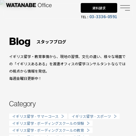
資料請求
03-3336-0591
TEL：
Why UK?
なぜイギリス留学？
Blog
スタッフブログ
Why WO?
イギリス留学・教育事情から、現地の習慣、文化の違い、様々な場面で
渡邊オフィスを選ぶ理由
の「イギリスあるある」を渡邊オフィスの留学コンサルタントならでは
の視点から情報を発信。
About us
毎週金曜日更新中！
渡邊オフィスとは
Planning
Category
留学までの流れ
イギリス留学 - サマーコース
イギリス留学 - スポーツ
When?
イギリス留学 - ボーディングスクールの受験
イギリス留学 - ボーディングスクールの教育
年齢で選ぶ留学