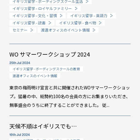
イギリス留学 - ボーディングスクール生活
イギリス留学 - ロイヤルファミリー
How long?
イギリス留学 - 文化・習慣
イギリス留学 - 英語力
期間で選ぶ留学
イギリス留学 - 読書
イギリス留学 - 食べ物
セミナー
渡邊オフィスのイベント情報
WO サマーワークショップ 2024
25th Jul 2024
イギリス留学 - ボーディングスクールの教育
渡邊オフィスのイベント情報
東京の梅雨明け宣言と共に開催されたWOサマーワークショッ
プ。猛暑の中、総勢約100名の会員の方にお集まりいただき、
無事盛会のうちに終了することができました。 従...
天候不順はイギリスでも…
19th Jul 2024