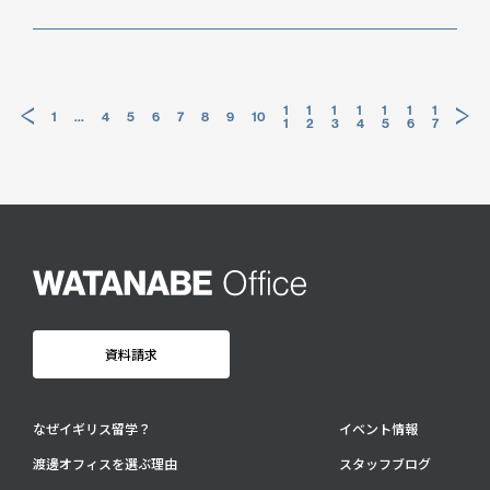
投
1
1
1
1
1
1
1
1
…
4
5
6
7
8
9
10
1
2
3
4
5
6
7
稿
の
ペ
ー
ジ
送
り
資料請求
なぜイギリス留学？
イベント情報
渡邊オフィスを選ぶ理由
スタッフブログ