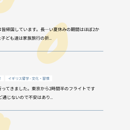
0591
(平日9:30-17:30)
ice.jp
for English information.
は皆帰国しています。長―い夏休みの期間はほぼ2か
ども達は家族旅行の折...
育
イギリス留学 - 文化・習慣
行ってきました。東京から2時間半のフライトです
通じないので不安はあり...