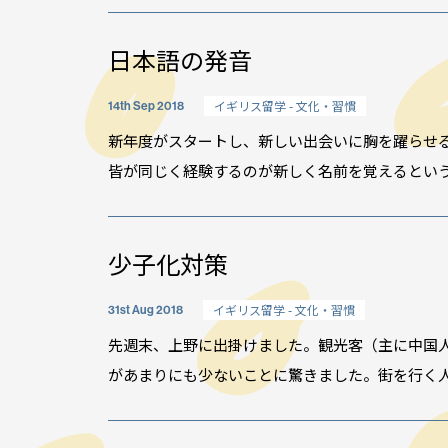
イベント情報
スタッフブログ
日本語の発音
GTT通信
イギリス留学 - 文化・習慣
14th Sep 2018
WO channel
新年度がスタートし、新しい出会いに胸を躍らせ
理由
卒業生・保護者の
皆が同じく経験するのが新しく名前を覚えるという課
会社情報
アクセス
少子化対策
プライバシーポリシー
イギリス留学 - 文化・習慣
31st Aug 2018
採用情報
先週末、上野に出掛けました。観光客（主に中国
WO OB・OG会
があまりにも少ないことに驚きました。街を行く人、
資料請求