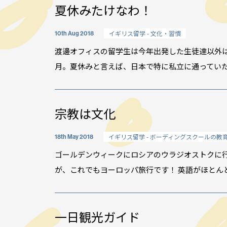
夏休みたけなわ！
お問い合わせ：
03-3336-
For UK Schools:
Please contact
info@woff
イギリス留学 - 文化・習慣
10th Aug 2018
渡邊オフィスの留学生は今年出発した生徒達以外
月。夏休みと言えば、日本で特に私立に通っていた子
宗教は文化
イギリス留学 - ボーディングスクールの教
18th May 2018
ゴールデンウィークにロシアのウラジオストクに
が、これでもヨーロッパ旅行です！ 英語がほとんど
一日観光ガイド