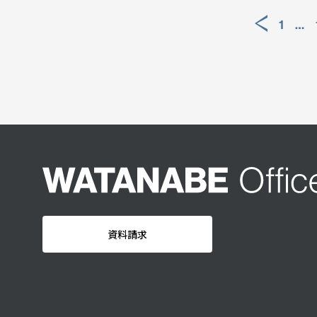
投
1
…
稿
の
ペ
ー
ジ
送
り
資料請求