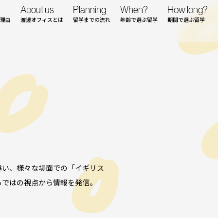
About us
Planning
When?
How long?
理由
渡邊オフィスとは
留学までの流れ
年齢で選ぶ留学
期間で選ぶ留学
違い、様々な場面での「イギリス
らではの視点から情報を発信。