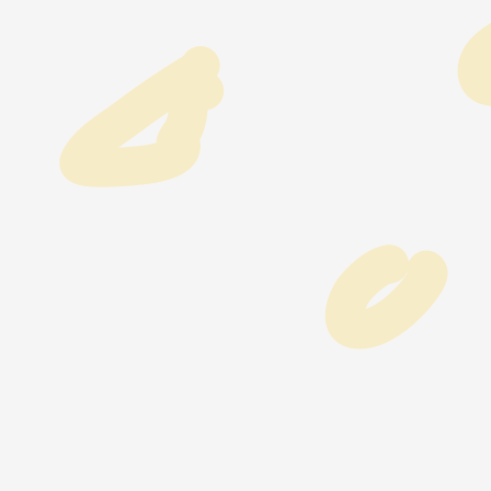
How long?
期間で選ぶ留学